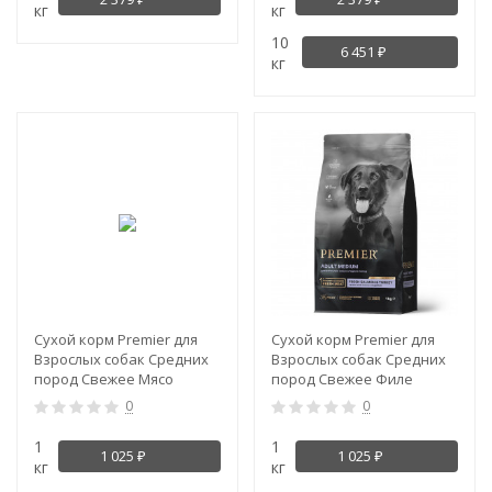
кг
кг
10
6 451
₽
кг
NEW!
NEW!
Сухой корм Premier для
Сухой корм Premier для
Взрослых собак Средних
Взрослых собак Средних
пород Свежее Мясо
пород Свежее Филе
Ягненка с Индейкой
Лосося с Индейкой
0
0
1
1
1 025
1 025
₽
₽
кг
кг