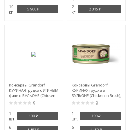
10
2
5 900
2 315
₽
₽
кг
кг
Консервы Grandorf
Консервы Grandorf
КУРИНАЯ грудка с УТИНЫМ
КУРИНАЯ грудка в
филе в БУЛЬОНЕ (Chicken
БУЛЬОНЕ (Chicken in Broth),
with Duck in Broth), 70 гр
70 гр
0
0
1
1
190
190
₽
₽
шт.
шт.
6
6
1 153
1 153
₽
₽