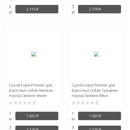
2
3
2 315
2 379
₽
₽
кг
кг
NEW!
NEW!
Сухой корм Premier для
Сухой корм Premier для
Взрослых собак Мелких
Взрослых собак Средних
пород Свежее Филе
пород Свежее Мясо
Лосося с Индейкой
Индейки
0
0
1
1
1 025
1 025
₽
₽
кг
кг
3
3
2 379
2 379
₽
₽