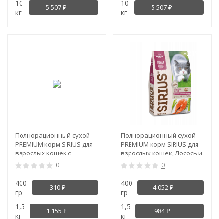
10
10
5 507
5 507
₽
₽
кг
кг
-1%
-21%
Полнорационный сухой
Полнорационный сухой
PREMIUM корм SIRIUS для
PREMIUM корм SIRIUS для
взрослых кошек с
взрослых кошек, Лосось и
чувствительным
рис
0
0
пищеварением, Индейка
с черникой
400
400
310
4 052
₽
₽
гр
гр
1,5
1,5
1 155
984
₽
₽
кг
кг