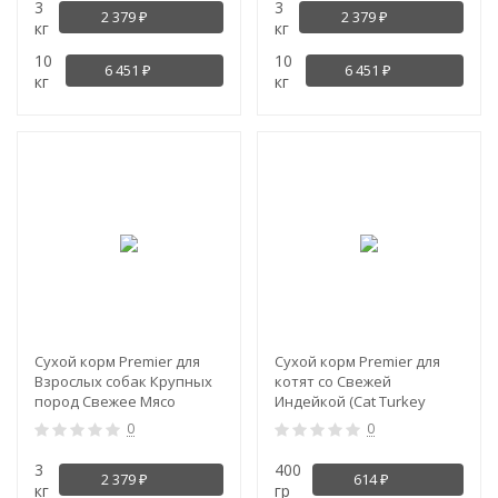
3
3
2 379
2 379
₽
₽
кг
кг
10
10
6 451
6 451
₽
₽
кг
кг
NEW!
NEW!
Сухой корм Premier для
Сухой корм Premier для
Взрослых собак Крупных
котят со Свежей
пород Свежее Мясо
Индейкой (Cat Turkey
Ягненка с Индейкой
KITTEN)
0
0
3
400
2 379
614
₽
₽
кг
гр