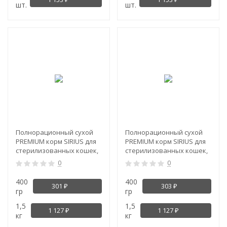
шт.
шт.
Полнорационный сухой
Полнорационный сухой
PREMIUM корм SIRIUS для
PREMIUM корм SIRIUS для
стерилизованных кошек,
стерилизованных кошек,
Утка и клюква
Индейка и курица
0
0
400
400
301
303
₽
₽
гр
гр
1,5
1,5
1 127
1 127
₽
₽
кг
кг