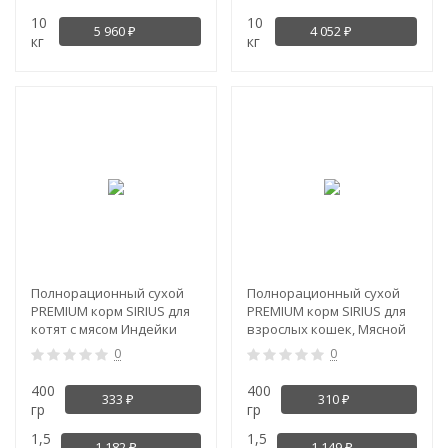
10
10
5 960
4 052
₽
₽
кг
кг
Полнорационный сухой
Полнорационный сухой
PREMIUM корм SIRIUS для
PREMIUM корм SIRIUS для
котят с мясом Индейки
взрослых кошек, Мясной
рацион
0
0
400
400
333
310
₽
₽
гр
гр
1,5
1,5
1 182
1 149
₽
₽