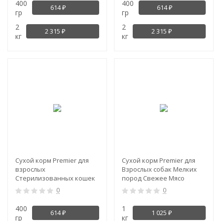
400
400
614
614
₽
₽
гр
гр
2
2
2 315
2 315
₽
₽
кг
кг
NEW!
NEW!
Сухой корм Premier для
Сухой корм Premier для
взрослых
Взрослых собак Мелких
Стерилизованных кошек
пород Свежее Мясо
со Свежим Лососем и
Ягненка с Индейкой
0
0
Индейкой (Cat
Salmon&Turkey STERILISED)
400
1
614
1 025
₽
₽
гр
кг