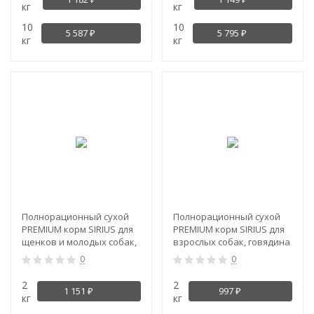
кг
кг
10
10
5 587
5 795
₽
₽
кг
кг
Полнорационный сухой
Полнорационный сухой
PREMIUM корм SIRIUS для
PREMIUM корм SIRIUS для
щенков и молодых собак,
взрослых собак, говядина
ягненок и рис
с овощами
0
0
2
2
1 151
997
₽
₽
кг
кг