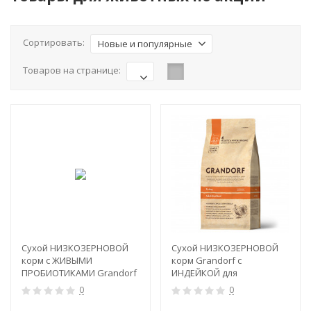
Сортировать:
Новые и популярные
Товаров на странице:
-15%
Сухой НИЗКОЗЕРНОВОЙ
Сухой НИЗКОЗЕРНОВОЙ
корм с ЖИВЫМИ
корм Grandorf с
ПРОБИОТИКАМИ Grandorf
ИНДЕЙКОЙ для
ЧЕТЫРЕ МЯСА для
СТЕРИЛИЗОВАННЫХ
0
0
взрослых собак СРЕДНИХ
кошек (Turkey Adult
и КРУПНЫХ пород (4 Meat
Sterilised)