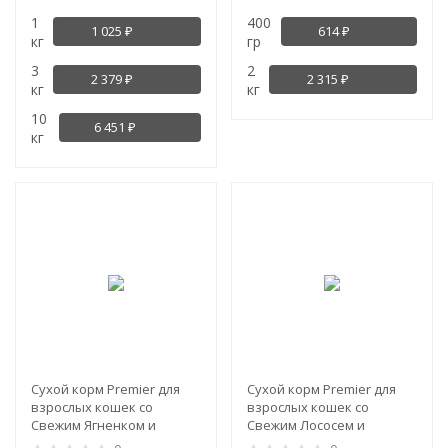
Мясо Индейки
1
400
1 025
614
₽
₽
кг
гр
3
2
2 379
2 315
₽
₽
кг
кг
10
6 451
₽
кг
NEW!
NEW!
Сухой корм Premier для
Сухой корм Premier для
взрослых кошек со
взрослых кошек со
Свежим Ягненком и
Свежим Лососем и
Индейкой (Cat
Индейкой (Cat