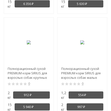
15
15
6 356
5 630
₽
₽
кг
кг
-4%
Полнорационный сухой
Полнорационный сухой
PREMIUM корм SIRIUS для
PREMIUM корм SIRIUS для
взрослых собак крупных
взрослых собак малых
пород, индейка с
пород, индейка и рис
0
0
овощами
2
1,2
912
554
₽
₽
кг
кг
15
2
5 940
997
₽
₽
кг
кг