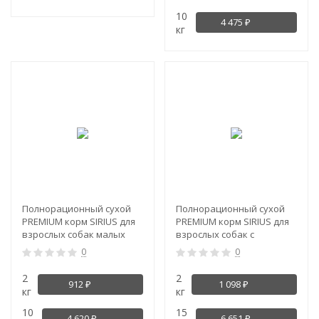
10
4 475
₽
кг
-4%
Полнорационный сухой
Полнорационный сухой
PREMIUM корм SIRIUS для
PREMIUM корм SIRIUS для
взрослых собак малых
взрослых собак с
пород, говядина и рис
повышенной
0
0
активностью, Три мяса с
овощами
2
2
912
1 098
₽
₽
кг
кг
10
15
4 620
6 651
₽
₽