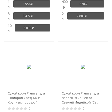
1
400
1 556
870
PROBIOTIC MED&MAXI)
₽
₽
кг
гр
3
2
3 477
2 883
₽
₽
кг
кг
10
8 830
₽
кг
NEW!
NEW!
Сухой корм Premier для
Сухой корм Premier для
Юниоров Средних и
взрослых кошек со
Крупных пород с 4
Свежей Индейкой (Cat
месяцев, Беременных и
Turkey ADULT)
0
0
Кормящих собак Свежее