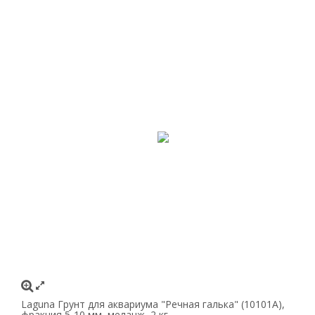
Laguna Грунт для аквариума "Речная галька" (10101А),
фракция 5-10 мм, меланж, 2 кг