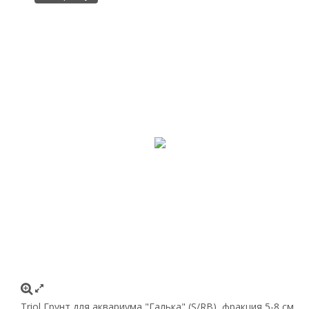
Triol Грунт для аквариума "Галька" (S/RB), фракция 5-8 см,