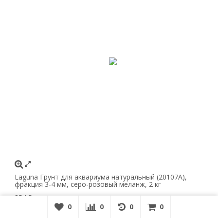
Laguna Грунт для аквариума натуральный (20107А),
фракция 3-4 мм, серо-розовый меланж, 2 кг
354
₽
0
0
0
0
0