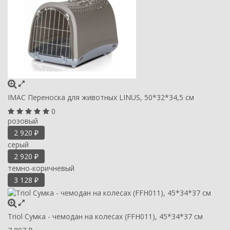
IMAC Переноска для животных LINUS, 50*32*34,5 см
0
розовый
2 920
₽
серый
2 920
₽
темно-коричневый
3 128
₽
Triol Сумка - чемодан на колесах (FFH011), 45*34*37 см