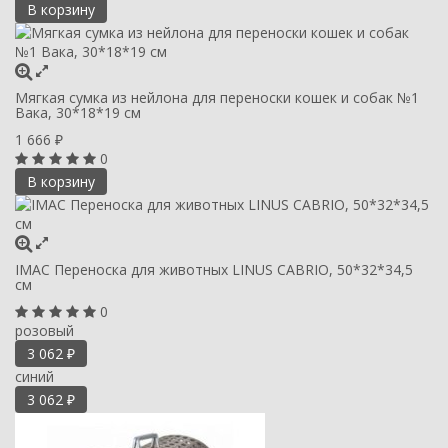
В корзину
Мягкая сумка из нейлона для переноски кошек и собак №1
Вака, 30*18*19 см
1 666
₽
0
В корзину
IMAC Переноска для животных LINUS CABRIO, 50*32*34,5
см
0
розовый
3 062
₽
синий
3 062
₽