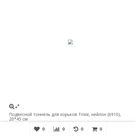
Подвесной тоннель для хорьков Trixie, нейлон (6910),
20*45 см
930
₽
0
0
0
0
0