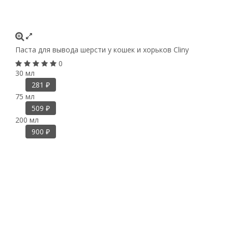
Паста для вывода шерсти у кошек и хорьков Cliny
0
30 мл
281
₽
75 мл
509
₽
200 мл
900
₽