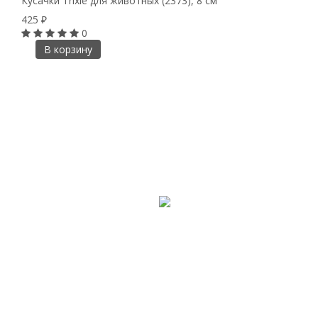
Кусачки Trixie для животных (2373), 8 см
425
₽
0
В корзину