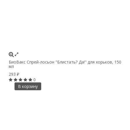
БиоВакс Спрей-лосьон "Блистать? Да!" для хорьков, 150
мл
293
₽
0
В корзину