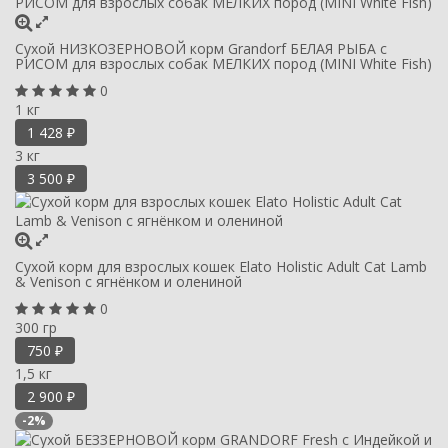
Сухой НИЗКОЗЕРНОВОЙ корм Grandorf БЕЛАЯ РЫБА с
РИСОМ для взрослых собак МЕЛКИХ пород (MINI White Fish)
0
1 кг
1 428
₽
3 кг
3 500
₽
Сухой корм для взрослых кошек Elato Holistic Adult Сat Lamb
& Venison с ягнёнком и олениной
0
300 гр
750
₽
1,5 кг
2 900
₽
-2%