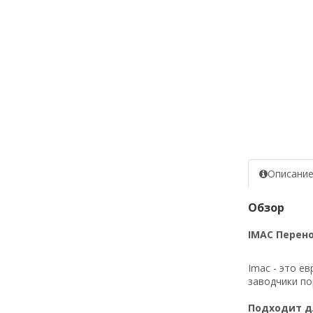
Описани
Обзор
IMAC Перено
Imac - это е
заводчики по
Подходит дл