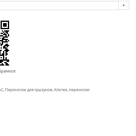
+
бранное
AC
,
Переноски для грызунов
,
Клетки, переноски