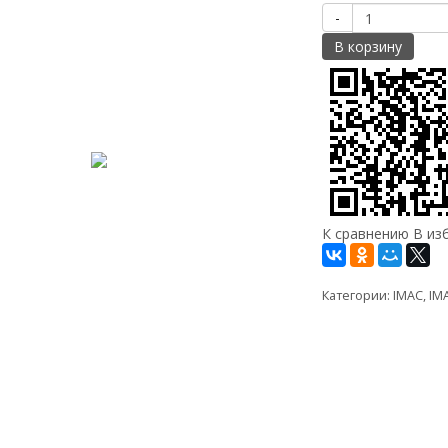
-
В корзину
К сравнению
В из
Категории:
IMAC
,
IM