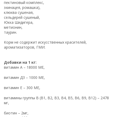
пектиновый комплекс,
эхинацея, ромашка),
клюква сушеная,
сельдерей сушеный,
Юкка Шидигера,
метионин,
таурин.
Корм не содержит искусственных красителей,
ароматизаторов, ГМИ.
Добавки на 1 кг:
витамин А – 18000 МЕ,
витамин Д3 – 1000 МЕ,
витамин Е – 300 МЕ,
витамины группы В (В1, В2, В3, В4, В5, В6, В9, В12) – 2478
мг,
биотин – 2мг,