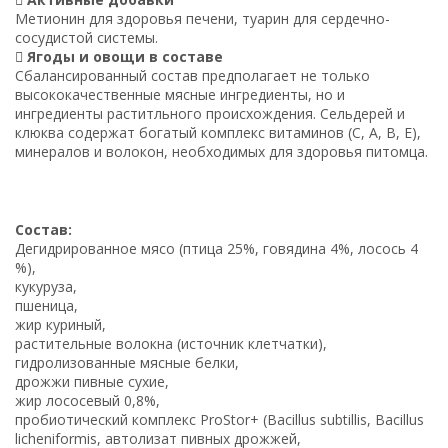
Метионин для здоровья печени, туарин для сердечно-
сосудистой системы.
 Ягоды и овощи в составе
Сбалансированный состав предполагает не только
высококачественные мясные ингредиенты, но и
ингредиенты раститльного происхождения. Сельдерей и
клюква содержат богатый комплекс витаминов (C, A, B, E),
минералов и волокон, необходимых для здоровья питомца.
Состав:
Дегидрированное мясо (птица 25%, говядина 4%, лосось 4
%),
кукуруза,
пшеница,
жир куриный,
растительные волокна (источник клетчатки),
гидролизованные мясные белки,
дрожжи пивные сухие,
жир лососевый 0,8%,
пробиотический комплекс ProStor+ (Bacillus subtillis, Bacillus
licheniformis, автолизат пивных дрожжей,