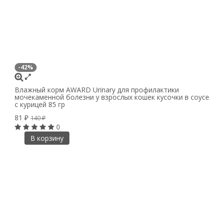
-42%
Влажный корм AWARD Urinary для профилактики
мочекаменной болезни у взрослых кошек кусочки в соусе
с курицей 85 гр
81
₽
140
₽
0
В корзину