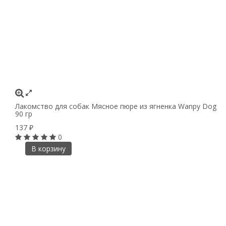
Лакомство для собак Мясное пюре из ягненка Wanpy Dog
90 гр
137
₽
0
В корзину