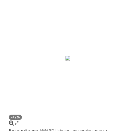
-42%
Влажный корм AWARD Urinary для профилактики