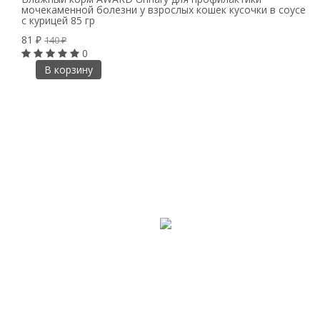
мочекаменной болезни у взрослых кошек кусочки в соусе
с курицей 85 гр
81
₽
140
₽
0
В корзину