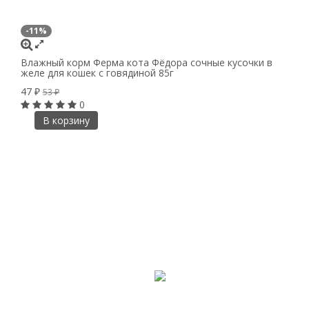
-11%
Влажный корм Ферма кота Фёдора сочные кусочки в
желе для кошек с говядиной 85г
47
₽
53
₽
0
В корзину