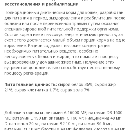
восстановления и реабилитации
.
Полнорационный диетический корм для кошек, разработан
для питания в период выздоровления и реабилитации
после
болезни или после перенесенной травмы путем оказания
специализированной питательной поддержки организма.
Состав корма имеет высокую энергетическую ценность, за
счет этого достигается малый объем порции корма на одно
кормление. Рацион содержит высокие концентрации
необходимых питательных веществ, особенно
легкоусваяемых белков и жиров, что помогает процессу
выздоровления у домашних животных. Получение этих
нутриентов дополнительно способствует естественному
процессу регенерации.
Питательная ценность:
сырой белок 36%; сырой жир
21%; сырая клетчатка 1,7%; сырая зола 7%.
Добавки в одном кг: витамин А 16000 МЕ; витамин D3 1600
МЕ; витамин E 190 мг; витамин C 160 мг; ниацинамид 48 мг;
D-пантенол 20 мг; витамин B2 10 мг; витамин B6 6 мг;
витамин B1 10 мг; биотин 0,48 мг; фолиевая кислота 0,48 мг;