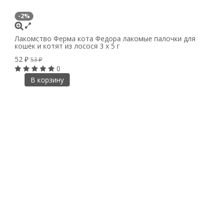
-2%
Лакомство Ферма кота Федора лакомые палочки для
кошек и котят из лосося 3 х 5 г
52
₽
53
₽
0
В корзину