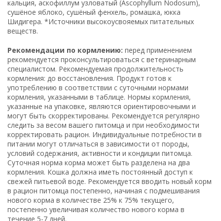
кальция, аскофиллум узловатый (Ascophyllum Nodosum),
сушёное яблоко, сушёный фенхель, ромашка, юкка
Шидигера. *Источники высокоусвояемых питательных
веществ.
Рекомендации по кормлению:
перед применением
рекомендуется проконсультироваться с ветеринарным
специалистом. Рекомендуемая продолжительность
кормления: до восстановления. Продукт готов к
употреблению в соответствии с суточными нормами
кормления, указанными в таблице. Нормы кормления,
указанные на упаковке, являются ориентировочными и
могут быть скорректированы. Рекомендуется регулярно
следить за весом вашего питомца и при необходимости
корректировать рацион. Индивидуальные потребности в
питании могут отличаться в зависимости от породы,
условий содержания, активности и кондиции питомца.
Суточная норма корма может быть разделена на два
кормления. Кошка должна иметь постоянный доступ к
свежей питьевой воде. Рекомендуется вводить новый корм
в рацион питомца постепенно, начиная с подмешивания
нового корма в количестве 25% к 75% текущего,
постепенно увеличивая количество нового корма в
течение 5-7 дней.