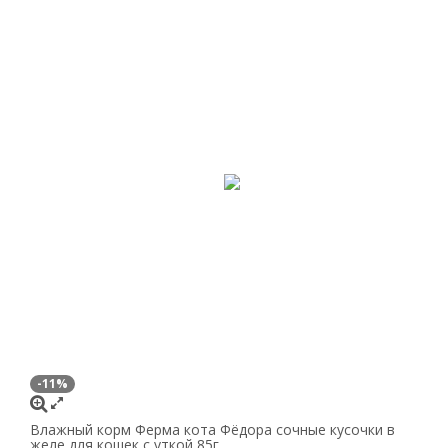
-11%
Влажный корм Ферма кота Фёдора сочные кусочки в
желе для кошек с уткой 85г