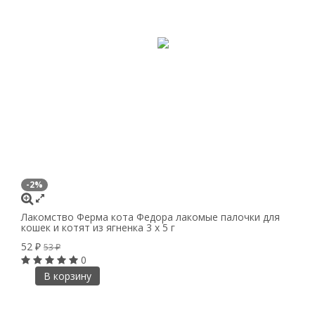
-2%
Лакомство Ферма кота Федора лакомые палочки для
кошек и котят из ягненка 3 х 5 г
52
₽
53
₽
0
В корзину