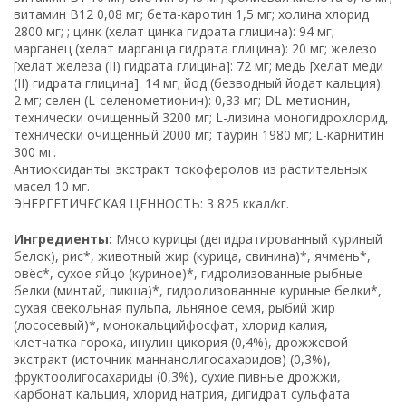
витамин B12 0,08 мг; бета-каротин 1,5 мг; холина хлорид
2800 мг; ; цинк (хелат цинка гидрата глицина): 94 мг;
марганец (хелат марганца гидрата глицина): 20 мг; железо
[хелат железа (II) гидрата глицина]: 72 мг; медь [хелат меди
(II) гидрата глицина]: 14 мг; йод (безводный йодат кальция):
2 мг; селен (L-селенометионин): 0,33 мг; DL-метионин,
технически очищенный 3200 мг; L-лизина моногидрохлорид,
технически очищенный 2000 мг; таурин 1980 мг; L-карнитин
300 мг.
Антиоксиданты: экстракт токоферолов из растительных
масел 10 мг.
ЭНЕРГЕТИЧЕСКАЯ ЦЕННОСТЬ: 3 825 ккал/кг.
Ингредиенты:
Мясо курицы (дегидратированный куриный
белок), рис*, животный жир (курица, свинина)*, ячмень*,
овёс*, сухое яйцо (куриное)*, гидролизованные рыбные
белки (минтай, пикша)*, гидролизованные куриные белки*,
сухая свекольная пульпа, льняное семя, рыбий жир
(лососевый)*, монокальцийфосфат, хлорид калия,
клетчатка гороха, инулин цикория (0,4%), дрожжевой
экстракт (источник маннанoлигосахаридов) (0,3%),
фруктоолигосахариды (0,3%), сухие пивные дрожжи,
карбонат кальция, хлорид натрия, дигидрат сульфата