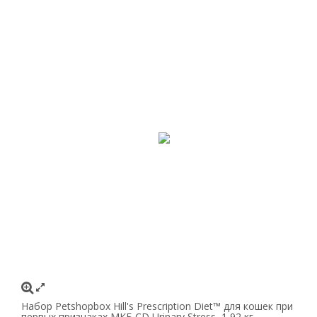
Набор Petshopbox Hill's Prescription Diet™ для кошек при
первых признаках МКБ CD Urinary Stress, 1,92 кг