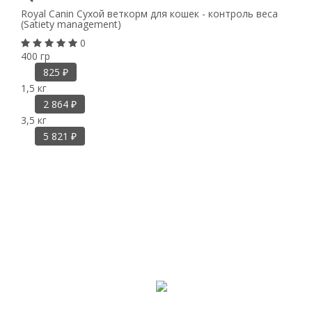
Royal Canin Сухой веткорм для кошек - контроль веса
(Satiety management)
0
400 гр
825
₽
1,5 кг
2 864
₽
3,5 кг
5 821
₽