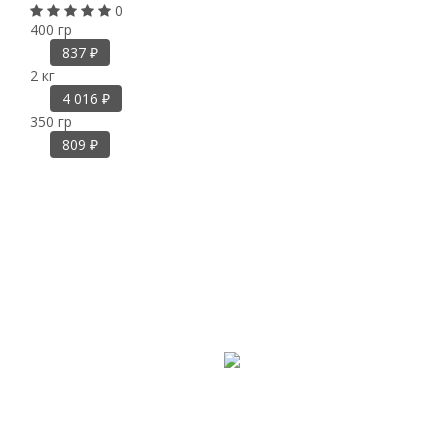
0
400 гр
837
₽
2 кг
4 016
₽
350 гр
809
₽