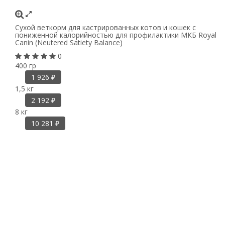
Сухой веткорм для кастрированных котов и кошек с
пониженной калорийностью для профилактики МКБ Royal
Canin (Neutered Satiety Balance)
0
400 гр
1 926
₽
1,5 кг
2 192
₽
8 кг
10 281
₽