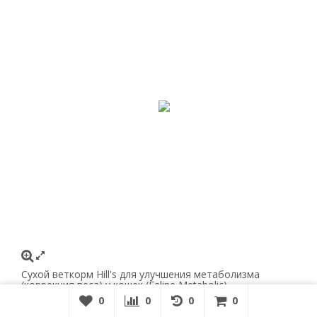
Сухой веткорм Hill's для улучшения метаболизма
(коррекция веса) у кошек (Feline Metabolic)
0
0
0
0
0