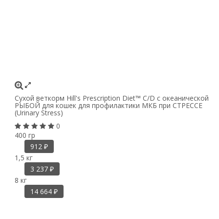
Сухой веткорм Hill's Prescription Diet™ C/D с океанической
РЫБОЙ для кошек для профилактики МКБ при СТРЕССЕ
(Urinary Stress)
0
400 гр
912
₽
1,5 кг
3 237
₽
8 кг
14 664
₽